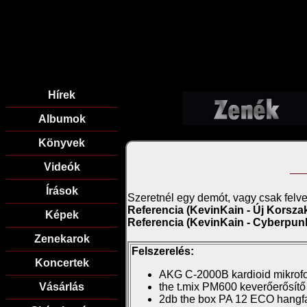
Hírek
Albumok
Könyvek
Videók
Írások
Szeretnél egy demót, vagy csak felve
Referencia (KevinKain - Új Korsza
Képek
Referencia (KevinKain - Cyberpun
Zenekarok
Felszerelés:
Koncertek
AKG C-2000B kardioid mikrof
Vásárlás
the t.mix PM600 keverőerősítő
2db the box PA 12 ECO hangf