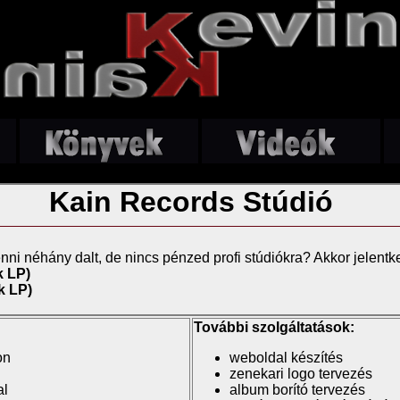
Kain Records Stúdió
nni néhány dalt, de nincs pénzed profi stúdiókra? Akkor jelentk
k LP)
k LP)
További szolgáltatások:
on
weboldal készítés
zenekari logo tervezés
al
album borító tervezés