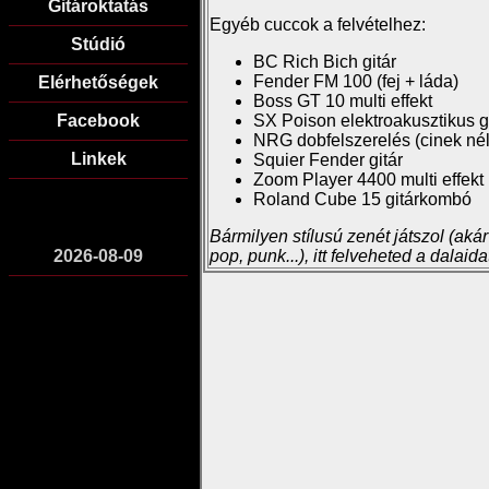
Gitároktatás
Egyéb cuccok a felvételhez:
Stúdió
BC Rich Bich gitár
Fender FM 100 (fej + láda)
Elérhetőségek
Boss GT 10 multi effekt
Facebook
SX Poison elektroakusztikus g
NRG dobfelszerelés (cinek nél
Linkek
Squier Fender gitár
Zoom Player 4400 multi effekt
Roland Cube 15 gitárkombó
Bármilyen stílusú zenét játszol (akár
2026-08-09
pop, punk...), itt felveheted a dalaida