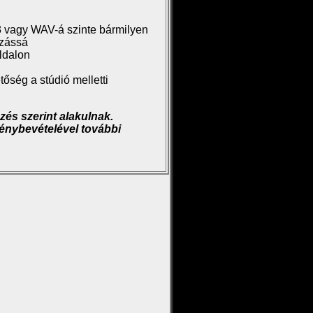
3 vagy WAV-á szinte bármilyen
gzássá
ldalon
őség a stúdió melletti
zés szerint alakulnak.
génybevételével további