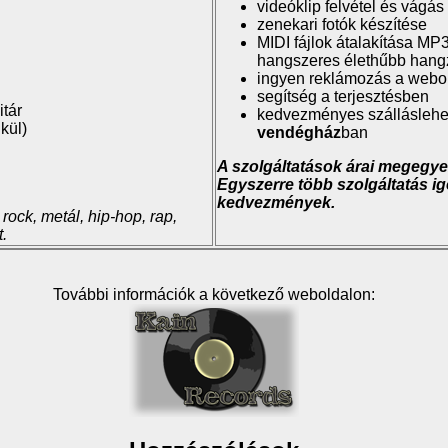
videóklip felvétel és vágás
zenekari fotók készítése
MIDI fájlok átalakítása MP
hangszeres élethűbb han
ingyen reklámozás a webo
segítség a terjesztésben
itár
kedvezményes szálláslehet
kül)
vendégház
ban
A szolgáltatások árai megegye
Egyszerre több szolgáltatás i
kedvezmények.
 rock, metál, hip-hop, rap,
t.
További információk a következő weboldalon: